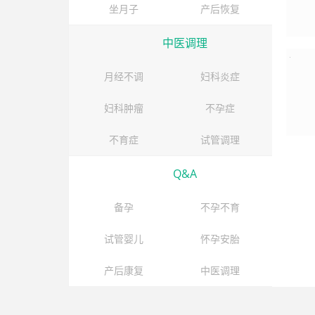
坐月子
产后恢复
中医调理
月经不调
妇科炎症
妇科肿瘤
不孕症
不育症
试管调理
Q&A
备孕
不孕不育
试管婴儿
怀孕安胎
产后康复
中医调理