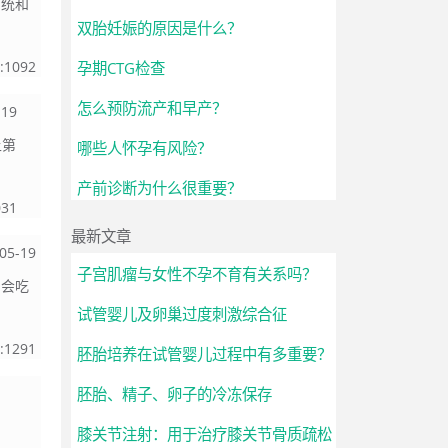
系统和
双胎妊娠的原因是什么？
:
1092
孕期CTG检查
怎么预防流产和早产？
-19
上第
哪些人怀孕有风险？
产前诊断为什么很重要？
031
最新文章
05-19
子宫肌瘤与女性不孕不育有关系吗？
，会吃
试管婴儿及卵巢过度刺激综合征
:
1291
胚胎培养在试管婴儿过程中有多重要？
胚胎、精子、卵子的冷冻保存
膝关节注射：用于治疗膝关节骨质疏松