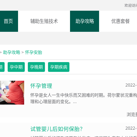
欢迎访
首页
辅助生殖技术
助孕攻略
优惠套餐
>
助孕攻略
>
怀孕安胎
期
孕中期
孕晚期
孕期疾病
怀孕管理
2022-
怀孕是女人一生中快乐而又困难的时期。荷尔蒙状况重
理和心理层面的变化。...
浏览
试管婴儿后如何保胎？
2022-