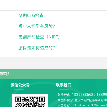
孕期CTG检查
哪些人怀孕有风险？
无创产前检查（NIPT）
胎停是如何造成的？
际医院
微信公众号
联系我们
13399886625
1339
联系电话：
中国办事处：重庆市南岸区南坪西路38号
泰国地址： 33 Sukhumvit 3, Wattana,b