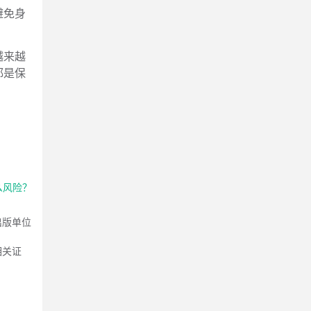
避免身
越来越
都是保
么风险？
出版单位
相关证