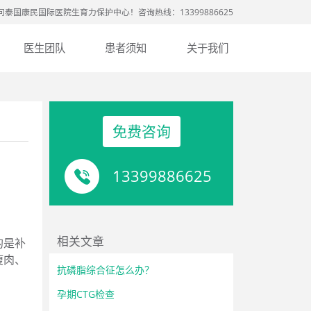
问泰国康民国际医院生育力保护中心！咨询热线：13399886625
医生团队
患者须知
关于我们
免费咨询
13399886625
相关文章
的是补
瘦肉、
抗磷脂综合征怎么办？
孕期CTG检查