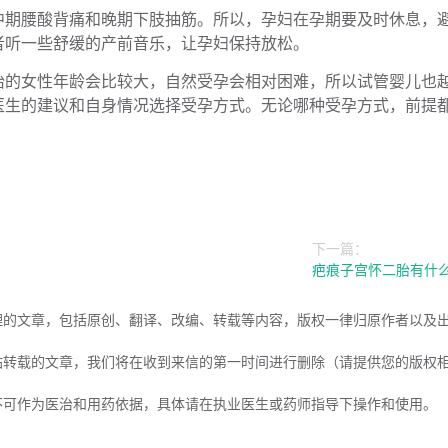
中期腰酸背痛和晚期下肢抽筋。所以，孕妇在孕期要及时休息，
者听一些舒缓的产前音乐，让孕妇保持放松。
胎的女性年龄会比较大，自然受孕会相对困难，所以试管婴儿也
医生的建议和自身情况选择受孕方式。无论哪种受孕方式，前提
下一篇：
疤痕子宫怀二胎有什
理的文章，包括原创、翻译、改编、转载等内容，版权一律归原作者以及
站转载的文章，我们将在收到来信的第一时间进行删除（请提供您的版权
不可作为医治和用药依据，具体请在执业医生或药师指导下操作和使用。