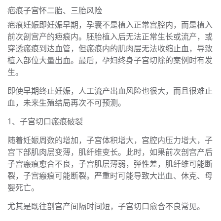
疤痕子宫怀二胎、三胎风险
疤痕妊娠即妊娠早期，孕囊不是植入正常宫腔内，而是植入
前次剖宫产的疤痕内。胚胎植入后无法正常生长或流产，或
穿透瘢痕到达血管，但瘢痕内的肌肉层无法收缩止血，导致
植入部位大量出血。最后，孕妇终身子宫切除的案例时有发
生。
即使早期终止妊娠，人工流产出血风险也很大，而且很难止
血，未来生殖结局再次不可预测。
1、子宫切口瘢痕破裂
随着妊娠周数的增加，子宫体积增大，宫腔内压力增大，子
宫下部肌肉层变薄，肌纤维变长。此时，如果前次剖宫产后
子宫瘢痕愈合不良，子宫肌层薄弱，弹性差，肌纤维可能断
裂，子宫瘢痕可能断裂。严重时可能导致大出血、休克、母
婴死亡。
尤其是既往剖宫产间隔时间短，子宫切口愈合不良常见。