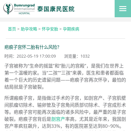
首页
>
助孕攻略
>
怀孕安胎
>
孕期疾病
疤痕子宫怀二胎有什么风险？
时间：2022-05-19 17:00:09
浏览量：
1032
子宫被称为“生命的摇篮”和“胎儿的宫殿”，是我们在世界上
第一个温暖的家。当“二孩”“三孩”来袭，医生和患者都面临
着一个巨大的历史遗留问题——疤痕子宫再次怀孕，最怕的
结局就是子宫破裂。
所谓瘢痕子宫，是指做过手术的子宫，如剖宫产、子宫肌壁
间肌瘤切除术、输卵管及子宫角间质部切除术、子宫成形术
等。疤痕子宫可能再次面临的诸多风险中，最严重的是子宫
破裂。疤痕子宫背后是
剖宫产
率高，尤其是近年来，我国剖
宫产率疯狂飙升，达到33%，有的医院甚至达到80~90%。