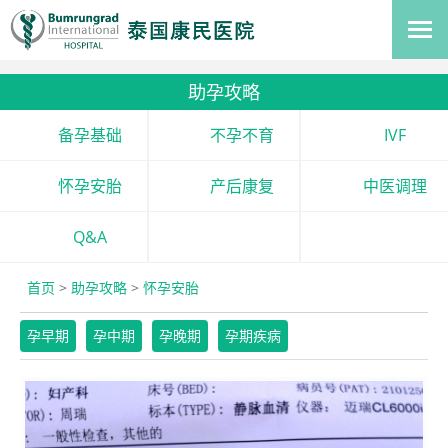
助孕攻略
备孕基础
不孕不育
IVF
怀孕安胎
产后康复
中医调理
Q&A
首页
>
助孕攻略
>
怀孕安胎
孕早期
孕中期
孕晚期
孕期疾病