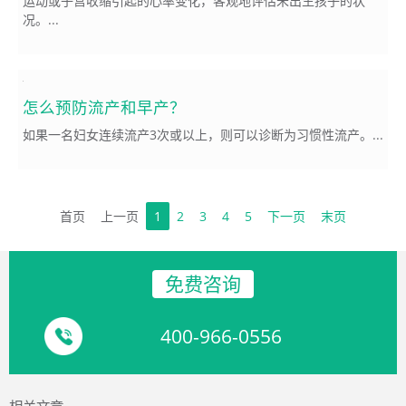
运动或子宫收缩引起的心率变化，客观地评估未出生孩子的状
况。...
怎么预防流产和早产？
如果一名妇女连续流产3次或以上，则可以诊断为习惯性流产。...
首页
上一页
1
2
3
4
5
下一页
末页
免费咨询
400-966-0556