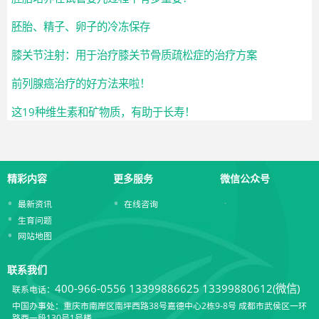
胚胎、精子、卵子的冷冻保存
膝关节注射：用于治疗膝关节骨质疏松症的治疗方案
前列腺癌治疗的好方法来啦！
这19种维生素和矿物质，有助于长寿！
精彩内容
更多服务
微信公众号
最新资讯
在线咨询
生育问题
网站地图
联系我们
400-966-0556
13399886625 13399880612(微信)
联系电话：
中国办事处：重庆市南岸区南坪西路38号嘉德中心2栋9-8号 成都市武侯区一环
路西一段130号1号楼