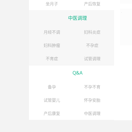
坐月子
产后恢复
中医调理
月经不调
妇科炎症
妇科肿瘤
不孕症
不育症
试管调理
Q&A
备孕
不孕不育
试管婴儿
怀孕安胎
产后康复
中医调理