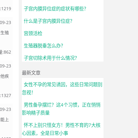
:
1219
子宫内膜异位症的症状有哪些？
什么是子宫内膜异位症？
09-23
和生殖
宫颈活检
生殖器脱垂怎么办？
量:
862
子宫切除术用于什么情况？
09-23
最新文章
其他疾
女性不孕的常见诱因，这些日常问题别
忽视！
:
1327
男性备孕摆烂？这4个习惯，正在悄悄
09-23
影响精子质量
功能上
怀不上别只怪女方！男性不育的7大核
心因素，全是日常小事