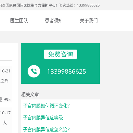
问泰国康民国际医院生育力保护中心！咨询热线：13399886625
医生团队
患者须知
关于我们
免费咨询
13399886625
10-21
态之外
相关文章
量:
995
子宫内膜如何循环变化？
10-17
子宫内膜异位症等级
，大
子宫内膜异位症怎么治？