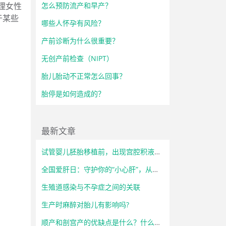
怎么预防流产和早产？
理女性
于某些
哪些人怀孕有风险？
产前诊断为什么很重要？
无创产前检查（NIPT）
胎儿胎动不正常怎么回事？
胎停是如何造成的？
最新文章
试管婴儿胚胎移植前，出现宫腔积液怎么办？
全国爱肝日：守护你的“小心肝”，从了解开始！
生殖道感染与不孕症之间的关联
生产时麻醉对胎儿有影响吗?
顺产和剖宫产的优缺点是什么？什么情况下必须选择剖宫产？