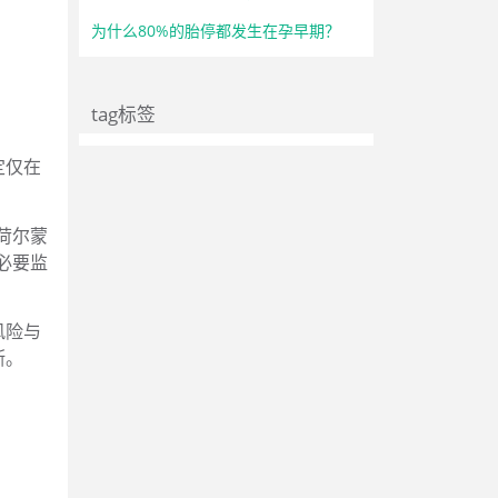
为什么80%的胎停都发生在孕早期？
tag标签
定仅在
荷尔蒙
必要监
风险与
断。