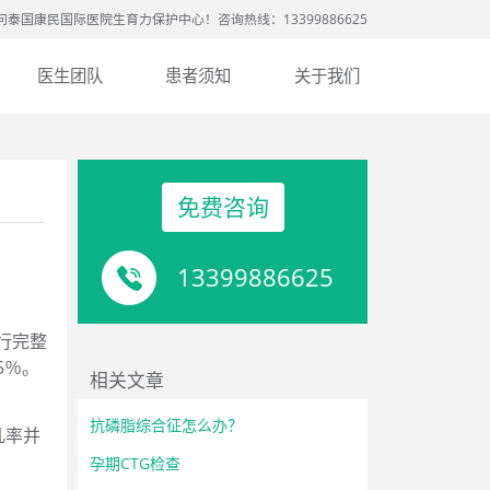
问泰国康民国际医院生育力保护中心！咨询热线：13399886625
医生团队
患者须知
关于我们
免费咨询
13399886625
行完整
5％。
相关文章
抗磷脂综合征怎么办？
几率并
孕期CTG检查