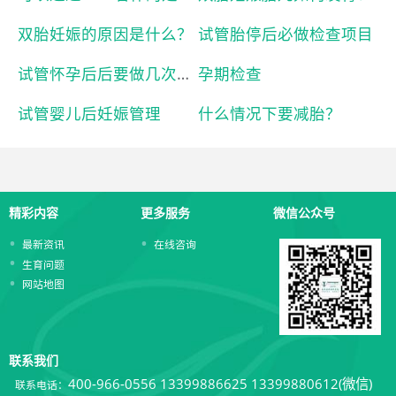
双胎妊娠的原因是什么？
试管胎停后必做检查项目
试管怀孕后后要做几次孕检？
孕期检查
试管婴儿后妊娠管理
什么情况下要减胎？
精彩内容
更多服务
微信公众号
最新资讯
在线咨询
生育问题
网站地图
联系我们
400-966-0556
13399886625 13399880612(微信)
联系电话：