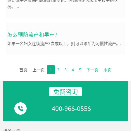
运动或子宫收缩引起的心率变化，客观地评估未出生孩子的状
况。...
怎么预防流产和早产？
如果一名妇女连续流产3次或以上，则可以诊断为习惯性流产。...
首页
上一页
1
2
3
4
5
下一页
末页
免费咨询
400-966-0556