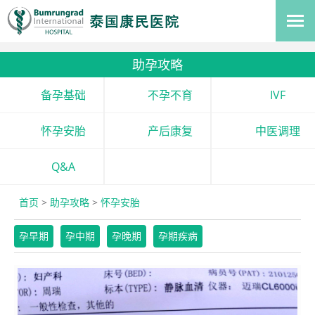
助孕攻略
备孕基础
不孕不育
IVF
怀孕安胎
产后康复
中医调理
Q&A
首页
>
助孕攻略
>
怀孕安胎
孕早期
孕中期
孕晚期
孕期疾病