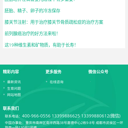
胚胎、精子、卵子的冷冻保存
膝关节注射：用于治疗膝关节骨质疏松症的治疗方案
前列腺癌治疗的好方法来啦！
这19种维生素和矿物质，有助于长寿！
精彩内容
更多服务
微信公众号
最新资讯
在线咨询
生育问题
网站地图
联系我们
400-966-0556
13399886625 13399880612(微信)
联系电话：
中国办事处：重庆市南岸区南坪西路38号嘉德中心2栋9-8号 成都市武侯区一环
路西一段130号1号楼