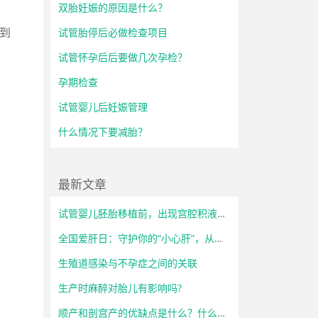
双胎妊娠的原因是什么？
降到
试管胎停后必做检查项目
试管怀孕后后要做几次孕检？
孕期检查
试管婴儿后妊娠管理
什么情况下要减胎？
最新文章
试管婴儿胚胎移植前，出现宫腔积液怎么办？
全国爱肝日：守护你的“小心肝”，从了解开始！
生殖道感染与不孕症之间的关联
生产时麻醉对胎儿有影响吗?
顺产和剖宫产的优缺点是什么？什么情况下必须选择剖宫产？