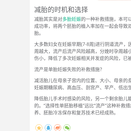
减胎的时机和选择
减胎其实是对
多胎妊娠
的一种补救措施，本可
成功率，将两个胚胎的植入率加在一起会导致双
胎。
大多数妇女在妊娠早期(7-8周)进行阴道流
周越大，流产后流产风险越高，分娩时孕周越
伤小，降低了多次妊娠相关并发症的风险，已
流产是单胎妊娠失败的补救措施？
减活胎儿在母亲子宫内的位置、大小、母亲的
妊娠期糖尿病、高血压、剖宫产、早产、低出
降低胎儿手术时感染的风险，另一个剩余胎儿
的。“选择性单胚胎移植”远比“流产”这种补
养、胚胎冷冻保存和复苏技术已经成熟。