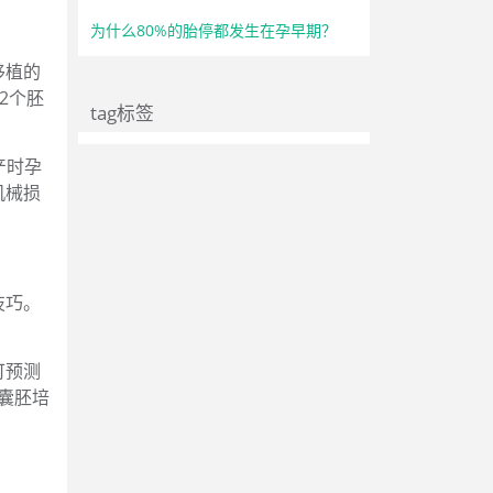
为什么80%的胎停都发生在孕早期？
移植的
2个胚
tag标签
产时孕
机械损
技巧。
可预测
囊胚培