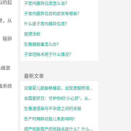
似的起
子宫内膜异位症怎么治？
子宫内膜异位症的症状有哪些？
管，从
什么是子宫内膜异位症？
宫颈活检
，输卵
生殖器脱垂怎么办？
子宫切除术用于什么情况？
是雌激
最新文章
殖系统
试管婴儿胚胎移植前，出现宫腔积液怎么办？
全国爱肝日：守护你的“小心肝”，从了解开始！
生殖道感染与不孕症之间的关联
生产时麻醉对胎儿有影响吗?
顺产和剖宫产的优缺点是什么？什么情况下必须选择剖宫产？