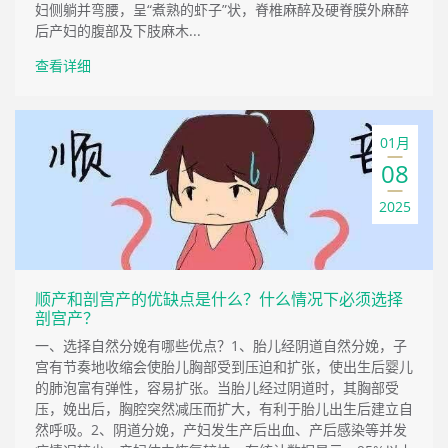
妇侧躺并弯腰，呈“煮熟的虾子”状，脊椎麻醉及硬脊膜外麻醉
后产妇的腹部及下肢麻木...
查看详细
01月
08
2025
顺产和剖宫产的优缺点是什么？什么情况下必须选择
剖宫产？
一、选择自然分娩有哪些优点？1、胎儿经阴道自然分娩，子
宫有节奏地收缩会使胎儿胸部受到压迫和扩张，使出生后婴儿
的肺泡富有弹性，容易扩张。当胎儿经过阴道时，其胸部受
压，娩出后，胸腔突然减压而扩大，有利于胎儿出生后建立自
然呼吸。2、阴道分娩，产妇发生产后出血、产后感染等并发