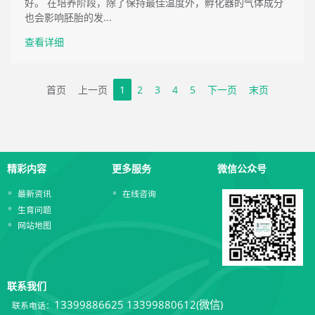
好。 在培养阶段，除了保持最佳温度外，孵化器的气体成分
也会影响胚胎的发...
查看详细
首页
上一页
1
2
3
4
5
下一页
末页
精彩内容
更多服务
微信公众号
最新资讯
在线咨询
生育问题
网站地图
联系我们
13399886625
13399880612(微信)
联系电话：