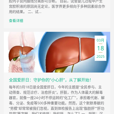
腔内子宫内膜线分离即可诊断。 目前，试管婴儿过程中产生
宫腔积液的原因尚无定论，医学界更多倾向于多种因素综合作
用的结果。 二、试...
查看详细
03月
18
2025
全国爱肝日：守护你的“小心肝”，从了解开始！
每年的3月18日是全国爱肝日，今年的主题是“全民参与、主
动筛查、规范诊疗、治愈肝炎”。肝脏，作为人体最大的解毒
器官，就像一座24小时不停运转的“化工厂”，承担着代谢、解
毒、分泌、免疫等500多种重要功能。然而，这个默默奉献的
“劳模”却常常被我们忽视，直到体检报告上出现“脂肪肝”“肝功
异常”等字眼，我们才惊觉：我的肝，怎么了？一、肝脏：沉