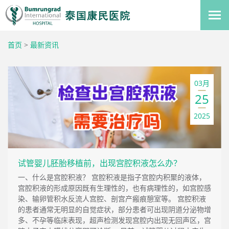
首页
>
最新资讯
03月
25
2025
试管婴儿胚胎移植前，出现宫腔积液怎么办？
一、什么是宫腔积液？ 宫腔积液是指子宫腔内积聚的液体，
宫腔积液的形成原因既有生理性的，也有病理性的，如宫腔感
染、输卵管积水反流人宫腔、剖宫产瘢痕憩室等。 宫腔积液
的患者通常无明显的自觉症状，部分患者可出现阴道分泌物增
多、不孕等临床表现，超声检测发现宫腔内出现无回声区，宫