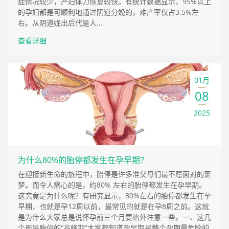
症情况较少，产妇体力恢复较快。有统计数据显示，95%以上
的孕妇都是可顺利地通过阴道分娩的，难产率仅占3.5%左
右。从阴道娩出后代是人...
查看详细
01月
08
2025
为什么80%的胎停都发生在孕早期？
在迎接新生命的旅程中，胎停是许多准父母们最不愿面对的噩
梦。而令人痛心的是，约80% 左右的胎停都发生在孕早期。
这究竟是为什么呢？有研究显示，80%左右的胎停都发生在孕
早期，也就是孕12周以前，最常见的就是在孕8周之前。这就
是为什么大家总是说怀孕前三个月要格外注意一些。一、这几
个周是胎停的“高峰期”大家都知道孕早期是整个孕期最危险的