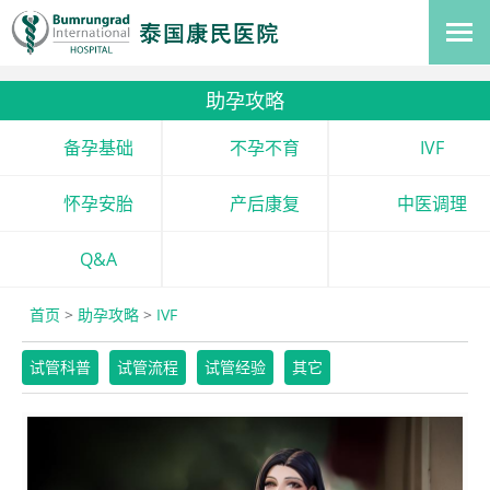
助孕攻略
备孕基础
不孕不育
IVF
怀孕安胎
产后康复
中医调理
Q&A
首页
>
助孕攻略
>
IVF
试管科普
试管流程
试管经验
其它