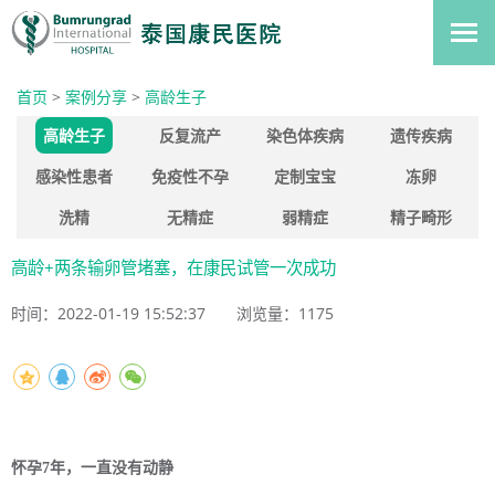
首页
>
案例分享
>
高龄生子
高龄生子
反复流产
染色体疾病
遗传疾病
感染性患者
免疫性不孕
定制宝宝
冻卵
洗精
无精症
弱精症
精子畸形
高龄+两条输卵管堵塞，在康民试管一次成功
时间：2022-01-19 15:52:37
浏览量：
1175
怀孕7年，一直没有动静