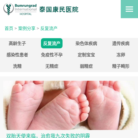
首页
>
案例分享
>
反复流产
高龄生子
反复流产
染色体疾病
遗传疾病
感染性患者
免疫性不孕
定制宝宝
冻卵
洗精
无精症
弱精症
精子畸形
双胎天使来临，治愈我九次失败的阴霾