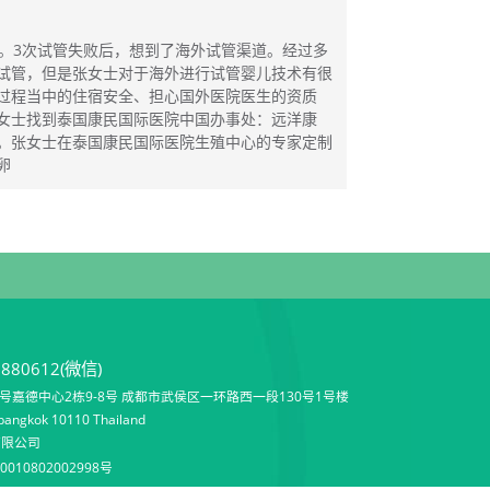
症。3次试管失败后，想到了海外试管渠道。经过多
试管，但是张女士对于海外进行试管婴儿技术有很
过程当中的住宿安全、担心国外医院医生的资质
女士找到泰国康民国际医院中国办事处：远洋康
。张女士在泰国康民国际医院生殖中心的专家定制
卵
9880612(微信)
嘉德中心2栋9-8号 成都市武侯区一环路西一段130号1号楼
angkok 10110 Thailand
有限公司
010802002998号