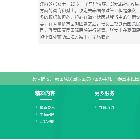
江西的张女士，29岁，子宫异位症。3次试管失败
方面的咨询和对比，决定去泰国做试管，但是张女
多的顾虑和担心，担心在海外就医过程当中的住宿
等，在考量多方面的因素之后，张女士找到泰国康
民，到泰国康民国际医院进行试管。张女士在泰国
的个性化辅助生殖方案中，无痛取卵
友情链接：
泰国康民国际医院中国办事处
泰国康民国
精彩内容
更多服务
最新资讯
在线咨询
生育问题
网站地图