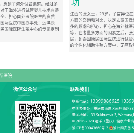
功
后，想到了海外试管渠道。经过多
士对于海外进行试管婴儿技术有很
江西的张女士，29岁，子宫异位
安全、担心国外医院医生的资质
方面的咨询和对比，决定去泰国做
民国际医院中国办事处：远洋康
多的顾虑和担心，担心在海外就医
康民国际医院生殖中心的专家定制
等，在考量多方面的因素之后，张
民，到泰国康民国际医院进行试管
的个性化辅助生殖方案中，无痛取
际医院
微信公众号
联系我们
13399886625
1339
联系电话：
中国办事处：重庆市南岸区南坪西路38号
泰国地址： 33 Sukhumvit 3, Wattana,b
© 2016-2020 远洋（重庆）健康产业
渝ICP备09043660号-3
渝公网安备 50