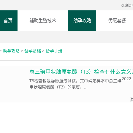
欢迎访
首页
辅助生殖技术
助孕攻略
优惠套餐
>
助孕攻略
>
备孕基础
>
备孕手册
总三碘甲状腺原氨酸（T3）检查有什么意义
2022-
T3检查也是静脉血液测试，其中确定样本中总三碘
甲状腺原氨酸（T3）的浓度。...