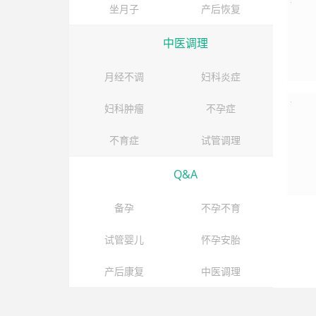
坐月子
产后恢复
中医调理
月经不调
妇科炎症
妇科肿瘤
不孕症
不育症
试管调理
Q&A
备孕
不孕不育
试管婴儿
怀孕安胎
产后康复
中医调理