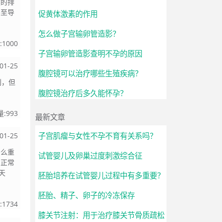
然的排
甚至导
促黄体激素的作用
怎么做子宫输卵管造影？
:
1000
子宫输卵管造影查明不孕的原因
01-25
腹腔镜可以治疗哪些生殖疾病？
别，但
腹腔镜治疗后多久能怀孕？
量:
993
最新文章
01-25
子宫肌瘤与女性不孕不育有关系吗？
多么重
试管婴儿及卵巢过度刺激综合征
与正常
天
胚胎培养在试管婴儿过程中有多重要？
胚胎、精子、卵子的冷冻保存
:
1734
膝关节注射：用于治疗膝关节骨质疏松