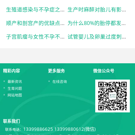
生殖道感染与不孕症之间的关联
生产时麻醉对胎儿有影响吗?
顺产和剖宫产的优缺点是什么？什么情况下必须选择剖宫产？
为什么80%的胎停都发生在孕早期？
子宫肌瘤与女性不孕不育有关系吗？
试管婴儿及卵巢过度刺激综合征
精彩内容
更多服务
微信公众号
最新资讯
在线咨询
生育问题
网站地图
联系我们
13399886625
13399880612(微信)
联系电话：