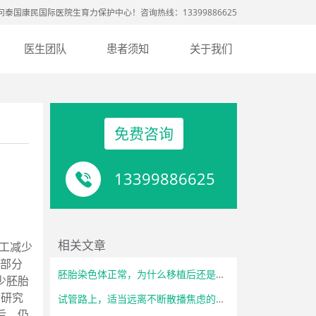
问泰国康民国际医院生育力保护中心！咨询热线：13399886625
医生团队
患者须知
关于我们
免费咨询
13399886625
相关文章
人工减少
盘部分
胚胎染色体正常，为什么移植后还是失败？
少胚胎
。研究
试管路上，适当远离不断散播焦虑的亲友
后，仍