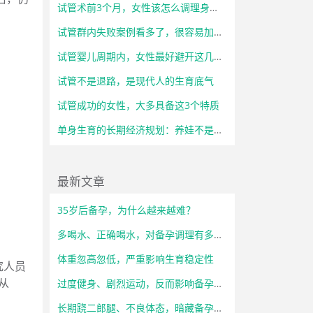
试管术前3个月，女性该怎么调理身体？
试管群内失败案例看多了，很容易加重心理负担
试管婴儿周期内，女性最好避开这几类高强度工作
试管不是退路，是现代人的生育底气
试管成功的女性，大多具备这3个特质
单身生育的长期经济规划：养娃不是一时冲动，而是长远考量
最新文章
35岁后备孕，为什么越来越难？
多喝水、正确喝水，对备孕调理有多重要？
体重忽高忽低，严重影响生育稳定性
究人员
从
过度健身、剧烈运动，反而影响备孕状态
长期跷二郎腿、不良体态，暗藏备孕隐患