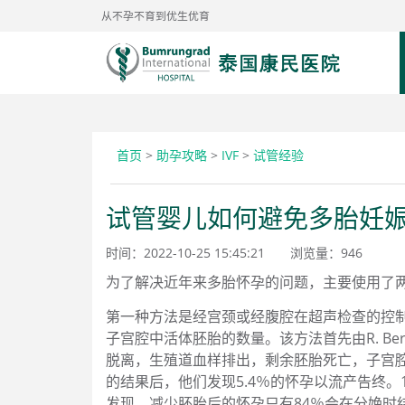
从不孕不育到优生优育
首页
>
助孕攻略
>
IVF
>
试管经验
试管婴儿如何避免多胎妊
时间：2022-10-25 15:45:21
浏览量：
946
为了解决近年来多胎怀孕的问题，主要使用了
第一种方法是经宫颈或经腹腔在超声检查的控制
子宫腔中活体胚胎的数量。该方法首先由R. Be
脱离，生殖道血样排出，剩余胚胎死亡，子宫腔
的结果后，他们发现5.4％的怀孕以流产告终。
发现，减少胚胎后的怀孕只有84％会在分娩时结