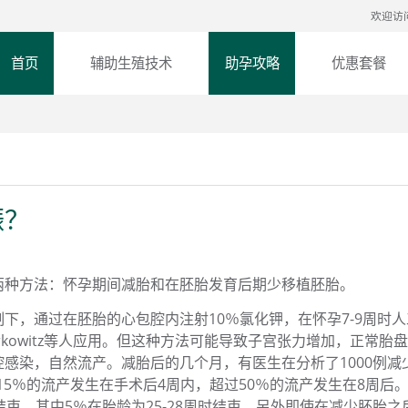
欢迎访
首页
辅助生殖技术
助孕攻略
优惠套餐
娠？
两种方法：怀孕期间减胎和在胚胎发育后期少移植胚胎。
下，通过在胚胎的心包腔内注射10％氯化钾，在怀孕7-9周时
rkowitz等人应用。但这种方法可能导致子宫张力增加，正常胎
感染，自然流产。减胎后的几个月，有医生在分析了1000例减
15％的流产发生在手术后4周内，超过50％的流产发生在8周后
束，其中5％在胎龄为25-28周时结束。另外即使在减少胚胎之