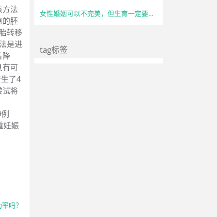
该方法
女性婚姻可以不完美，但生育一定要自主
植的胚
胚胎转移
方法是进
tag标签
着降
具有可
生了4
尝试将
9例
重妊娠
功率吗？