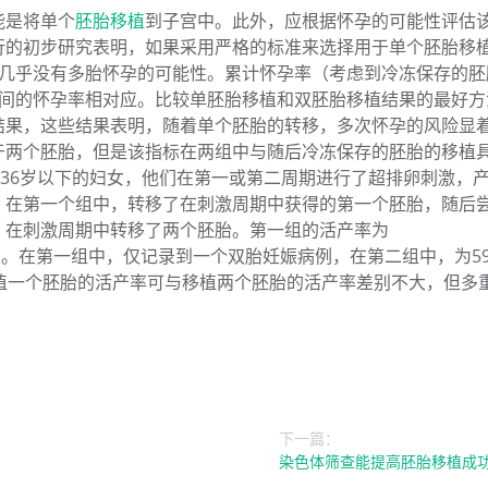
能是将单个
胚胎移植
到子宫中。此外，应根据怀孕的可能性评估
行的初步研究表明，如果采用严格的标准来选择用于单个胚胎移
，而几乎没有多胎怀孕的可能性。累计怀孕率（考虑到冷冻保存的
移期间的怀孕率相对应。比较单胚胎移植和双胚胎移植结果的最好
结果，这些结果表明，随着单个胚胎的转移，多次怀孕的风险显
于两个胚胎，但是该指标在两组中与随后冷冻保存的胚胎的移植
在36岁以下的妇女，他们在第一或第二周期进行了超排卵刺激，产
。在第一个组中，转移了在刺激周期中获得的第一个胚胎，随后
，在刺激周期中转移了两个胚胎。第一组的活产率为
（44％）。在第一组中，仅记录到一个双胎妊娠病例，在第二组中，为5
植一个胚胎的活产率可与移植两个胚胎的活产率差别不大，但多
下一篇：
染色体筛查能提高胚胎移植成