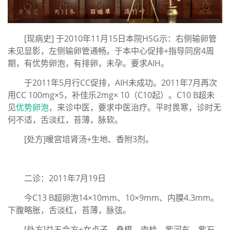
[现病史] 于2010年11月15日本院HSG示：右侧输卵管
未见显影，左侧输卵管通畅。于本中心促排+指导同房4周
期，有优势卵泡，有排卵，未孕。要求AIH。
于2011年5月行CC促排，AIH未成功。2011年7月再次
用CC 100mg×5，补佳乐2mg× 10（C10起）。C10 B超未
见
优势卵泡
，来诊中医，要求中医治疗。平时畏寒，诊时无
何不适，舌淡红，苔薄，脉软。
[处方]暖宫培肾汤+生地、香附3剂。
二诊：2011年7月19日
今C13 B超卵泡14×10mm、10×9mm、内膜4.3mm。
下腹略胀，舌淡红，苔薄，脉弦。
[处方]益五合方+女贞子、桑椹、肉桂、紫河车、紫石