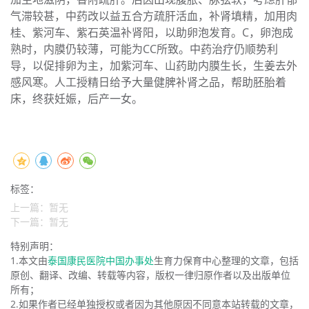
气滞较甚，中药改以益五合方疏肝活血，补肾填精，加用肉
桂、紫河车、紫石英温补肾阳，以助卵泡发育。C，卵泡成
熟时，内膜仍较薄，可能为CC所致。中药治疗仍顺势利
导，以促排卵为主，加紫河车、山药助内膜生长，生姜去外
感风寒。人工授精日给予大量健脾补肾之品，帮助胚胎着
床，终获妊娠，后产一女。
标签：
上一篇：暂无
下一篇：暂无
特别声明：
1.本文由
泰国康民医院中国办事处
生育力保育中心整理的文章，包括
原创、翻译、改编、转载等内容，版权一律归原作者以及出版单位
所有；
2.如果作者已经单独授权或者因为其他原因不同意本站转载的文章，