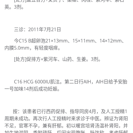
英。3剂。
三诊：2011年7月21日
今C15 B超卵泡21×13mm、15×11mm、14×12mm、
内膜5.0mm，有轻度咽痒。
[处方]促排方+紫河车、山药、生姜。3剂。
C16 HCG 6000IU肌注。第二日行AIH，AIH日给予安胎
一号加味14剂后成功妊娠。
按：该患者已行西药促排、指导同房4月，及人工授精1
周期未成功。再次行人工授精时来求诊于中医。辨证为肾阳
不足，官寒不孕，兼有肝郁。初以暖宫培肾汤温补肾阳，并
加生地滋阴，香附疏肝。后因出现腹胀、脉弦软，考虑肝郁