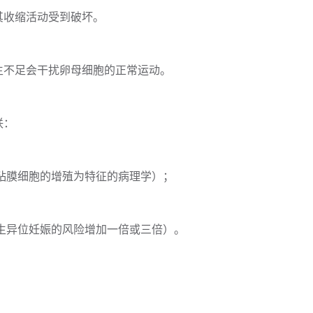
其收缩活动受到破坏。
生不足会干扰卵母细胞的正常运动。
联：
粘膜细胞的增殖为特征的病理学）；
；
生异位妊娠的风险增加一倍或三倍）。