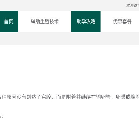
欢迎访
首页
辅助生殖技术
助孕攻略
优惠套餐
某种原因没有到达子宫腔，而是附着并继续在输卵管，卵巢或腹
娠：