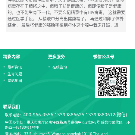
病毒存在于精浆之中，但精子却是健康的，但即便精子是健康
的，也不能生育下一代，不要忘记精浆中有HIV病毒， 这就需要
通过医学手段， 从精液中分离出健康精子， 再通过和卵子体外
结合， 最后将健康的胚胎移植到母体这个腔中着床妊娠，进
精彩内容
更多服务
微信公众号
最新资讯
在线咨询
生育问题
网站地图
联系我们
400-966-0556
13399886625 13399880612(微信)
联系电话：
中国办事处：重庆市南岸区南坪西路38号嘉德中心2栋9-8号 成都市武侯区一环
路西一段130号1号楼
泰国地址： 33 Sukhumvit 3, Wattana,bangkok 10110 Thailand