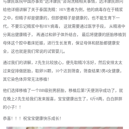
与康民医院中国办事处“远洋康民”咨询洗精相关事情，远洋康民顾问
给他详细讲解了关于泰国洗精：HIV患者为例，他的病毒存在于精浆
之中，但精子却是健康的，但即便精子是健康的，也不能生育下一
代，不要忘记精浆中有HIV病毒， 这就需要通过医学手段， 从精液中
分离出健康精子， 再通过和卵子体外结合， 最后将健康的胚胎移植到
母体这个腔中着床妊娠，进行生长发育，保证母体和胚胎都健康安
全，这也就是我们常说的试管婴儿。
通过我们的讲解，Z先生比较放心，便先取精冷冻好，然后安排太太
过来促排做胚胎，取卵16颗，10个达到筛查，筛查结果3男4女健康，
其它染色体异常无法移植！
他们选择移植了一个BB级别男胚胎，移植后第7天便测孕成功了，就
在晚上Z先生给我们发来报喜，宝宝健康出生了，6斤8两，白白胖胖
的小子！！
恭喜！！！祝宝宝健康快乐成长！