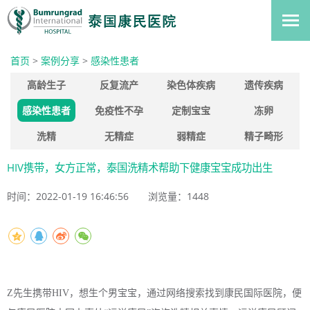
首页
>
案例分享
>
感染性患者
高龄生子
反复流产
染色体疾病
遗传疾病
感染性患者
免疫性不孕
定制宝宝
冻卵
洗精
无精症
弱精症
精子畸形
HIV携带，女方正常，泰国洗精术帮助下健康宝宝成功出生
时间：2022-01-19 16:46:56
浏览量：
1448
Z先生携带HIV，想生个男宝宝，通过网络搜索找到康民国际医院，便