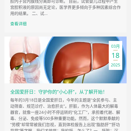
腔内子宫内膜线分离即可诊断。 目前，试管婴儿过程中产生
宫腔积液的原因尚无定论，医学界更多倾向于多种因素综合作
用的结果。 二、试...
查看详细
03月
18
2025
全国爱肝日：守护你的“小心肝”，从了解开始！
每年的3月18日是全国爱肝日，今年的主题是“全民参与、主
动筛查、规范诊疗、治愈肝炎”。肝脏，作为人体最大的解毒
器官，就像一座24小时不停运转的“化工厂”，承担着代谢、解
毒、分泌、免疫等500多种重要功能。然而，这个默默奉献的
“劳模”却常常被我们忽视，直到体检报告上出现“脂肪肝”“肝功
异常”等字眼，我们才惊觉：我的肝，怎么了？一、肝脏：沉