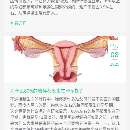
症情况较少，产妇体力恢复较快。有统计数据显示，95%以上
的孕妇都是可顺利地通过阴道分娩的，难产率仅占3.5%左
右。从阴道娩出后代是人...
查看详细
01月
08
2025
为什么80%的胎停都发生在孕早期？
在迎接新生命的旅程中，胎停是许多准父母们最不愿面对的噩
梦。而令人痛心的是，约80% 左右的胎停都发生在孕早期。
这究竟是为什么呢？有研究显示，80%左右的胎停都发生在孕
早期，也就是孕12周以前，最常见的就是在孕8周之前。这就
是为什么大家总是说怀孕前三个月要格外注意一些。一、这几
个周是胎停的“高峰期”大家都知道孕早期是整个孕期最危险的