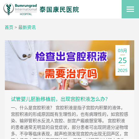
首页
>
最新资讯
03月
25
2025
试管婴儿胚胎移植前，出现宫腔积液怎么办？
一、什么是宫腔积液？ 宫腔积液是指子宫腔内积聚的液体，
宫腔积液的形成原因既有生理性的，也有病理性的，如宫腔感
染、输卵管积水反流人宫腔、剖宫产瘢痕憩室等。 宫腔积液
的患者通常无明显的自觉症状，部分患者可出现阴道分泌物增
多、不孕等临床表现，超声检测发现宫腔内出现无回声区，宫