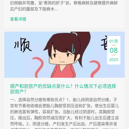
妇侧躺并弯腰，呈“煮熟的虾子”状，脊椎麻醉及硬脊膜外麻醉
后产妇的腹部及下肢麻木...
查看详细
01月
08
2025
顺产和剖宫产的优缺点是什么？什么情况下必须选择
剖宫产？
一、选择自然分娩有哪些优点？1、胎儿经阴道自然分娩，子
宫有节奏地收缩会使胎儿胸部受到压迫和扩张，使出生后婴儿
的肺泡富有弹性，容易扩张。当胎儿经过阴道时，其胸部受
压，娩出后，胸腔突然减压而扩大，有利于胎儿出生后建立自
然呼吸。2、阴道分娩，产妇发生产后出血、产后感染等并发