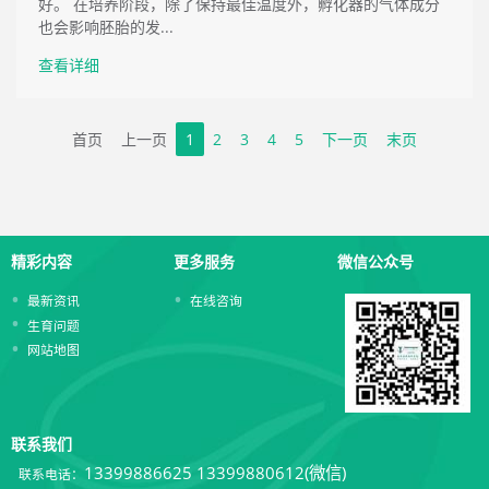
好。 在培养阶段，除了保持最佳温度外，孵化器的气体成分
也会影响胚胎的发...
查看详细
首页
上一页
1
2
3
4
5
下一页
末页
精彩内容
更多服务
微信公众号
最新资讯
在线咨询
生育问题
网站地图
联系我们
13399886625
13399880612(微信)
联系电话：