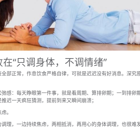
在“只调身体，不调情绪”
查全部正常，作息饮食严格自律，可就是迟迟没有好消息。深究
松弛感：每天睁眼第一件事，就是看周期、算排卵期；一到排卵
经推迟一天疯狂猜测，提前到来又瞬间崩溃；
焦虑。
力调理，一边持续焦虑，两相抵消，再用心的身体调理，也很难