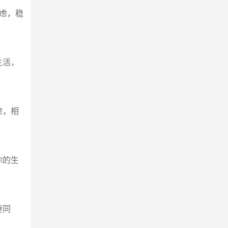
虑，稳
生活，
虑，相
你的生
妻同