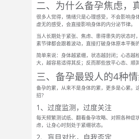
二、为什么备孕焦虑，
很多人觉得，情绪只是心理感受，不会影响身
虚无的感受，会直接影响身体的内分泌节律。
当人长期处于紧张、焦虑、患得患失的状态时，
素节律都会跟着波动，直接打破身体原本平衡
简单来说：身体越紧绷，状态越封闭；心态越
大，越容易适得其反；反而那些放平心态、顺
三、备孕最毁人的4种
备孕的累，从来不是身体的累，更多是心累。这
招？
1、过度监测，过度关注
每天频繁测试纸、翻看备孕攻略、对照各种症状
虑，让身心时刻处于紧绷状态。
2、盲目对比，自我否定