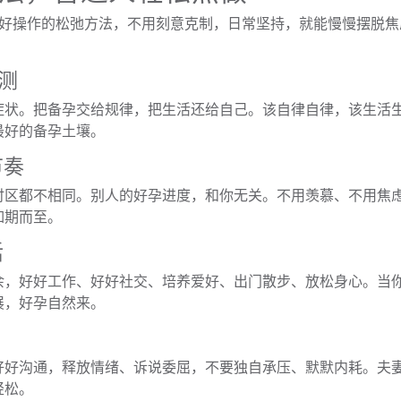
单好操作的松弛方法，不用刻意克制，日常坚持，就能慢慢摆脱焦
测
症状。把备孕交给规律，把生活还给自己。该自律自律，该生活
最好的备孕土壤。
节奏
时区都不相同。别人的好孕进度，和你无关。不用羡慕、不用焦
如期而至。
活
余，好好工作、好好社交、培养爱好、出门散步、放松身心。当
展，好孕自然来。
好好沟通，释放情绪、诉说委屈，不要独自承压、默默内耗。夫
轻松。