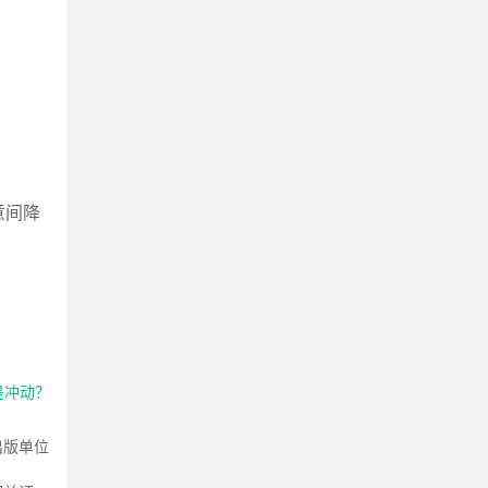
意间降
是冲动？
出版单位