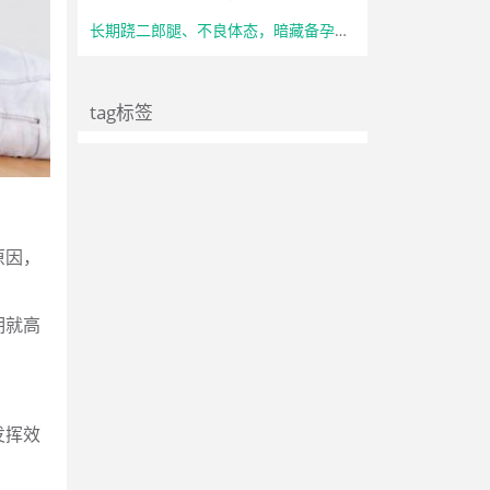
长期跷二郎腿、不良体态，暗藏备孕隐患
tag标签
原因，
期就高
发挥效