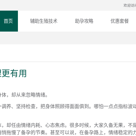
欢迎访
首页
辅助生殖技术
助孕攻略
优惠套餐
理更有用
身体，却从来忽略情绪。
补调养、坚持检查，把身体照顾得面面俱到。哪怕一点点指标波
体，却任由情绪内耗、心态焦虑。很多时候，大家久备无果，不
悄悄拖慢了备孕的节奏。甚至可以说，在备孕路上，情绪稳定的