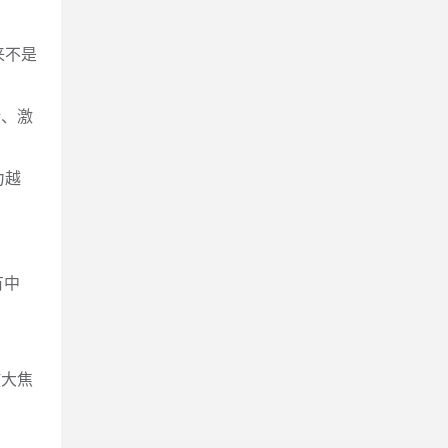
来不是
绪、激
力越
有中
放大焦