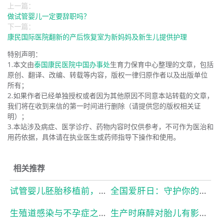
上一篇：
做试管婴儿一定要辞职吗？
下一篇：
康民国际医院翻新的产后恢复室为新妈妈及新生儿提供护理
特别声明：
1.本文由
泰国康民医院中国办事处
生育力保育中心整理的文章，包括
原创、翻译、改编、转载等内容，版权一律归原作者以及出版单位
所有；
2.如果作者已经单独授权或者因为其他原因不同意本站转载的文章，
我们将在收到来信的第一时间进行删除（请提供您的版权相关证
明）；
3.本站涉及病症、医学诊疗、药物内容时仅供参考，不可作为医治和
用药依据，具体请在执业医生或药师指导下操作和使用。
相关推荐
试管婴儿胚胎移植前，出现宫腔积液怎么办？
全国爱肝日：守护你的“小心肝”，从了解开始！
生殖道感染与不孕症之间的关联
生产时麻醉对胎儿有影响吗?