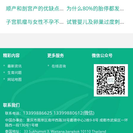
顺产和剖宫产的优缺点是什么？什么情况下必须选择剖宫产？
为什么80%的胎停都发生在孕早期？
子宫肌瘤与女性不孕不育有关系吗？
试管婴儿及卵巢过度刺激综合征
精彩内容
更多服务
微信公众号
最新资讯
在线咨询
生育问题
网站地图
联系我们
13399886625
13399880612(微信)
联系电话：
中国办事处：重庆市南岸区南坪西路38号嘉德中心2栋9-8号 成都市武侯区一环
路西一段130号1号楼
泰国地址： 33 Sukhumvit 3, Wattana,bangkok 10110 Thailand