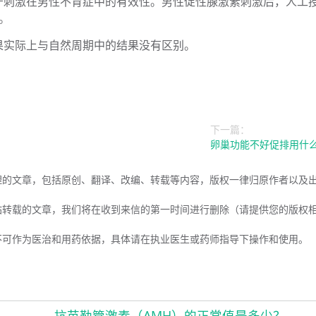
守刺激在男性不育症中的有效性。男性促性腺激素刺激后，人工
。
果实际上与自然周期中的结果没有区别。
下一篇：
卵巢功能不好促排用什
理的文章，包括原创、翻译、改编、转载等内容，版权一律归原作者以及
站转载的文章，我们将在收到来信的第一时间进行删除（请提供您的版权
不可作为医治和用药依据，具体请在执业医生或药师指导下操作和使用。
抗苗勒管激素（AMH）的正常值是多少？