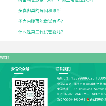
多囊卵巢的病因和诊断
子宫内膜薄能做试管吗？
什么是第三代试管婴儿？
际医院
微信公众号
联系我们
13399886625
1339
联系电话：
中国办事处：重庆市南岸区南坪西路38号
泰国地址： 33 Sukhumvit 3, Wattana,b
© 2016-2020 远洋（重庆）健康产业
渝ICP备09043660号-3
渝公网安备 50