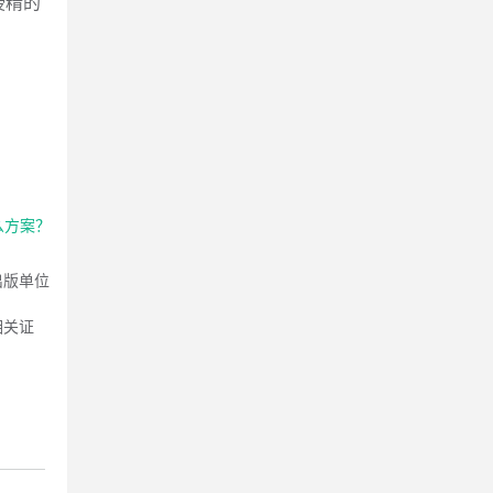
授精的
么方案？
出版单位
相关证