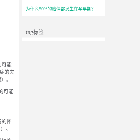
为什么80%的胎停都发生在孕早期？
tag标签
的可能
症的夫
期）。
的可能
精的怀
％）。