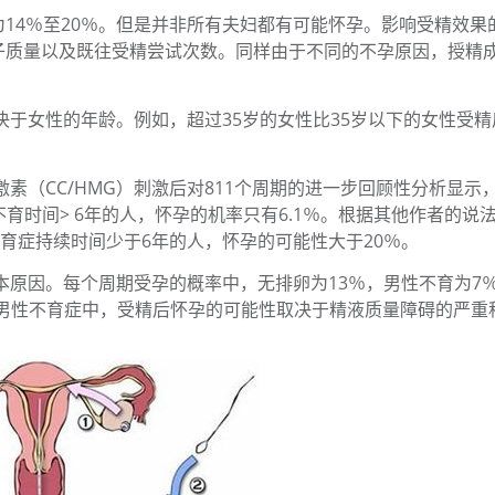
14％至20％。但是并非所有夫妇都有可能怀孕。影响受精效果
子质量以及既往受精尝试次数。同样由于不同的不孕原因，授精
决于女性的年龄。例如，超过35岁的女性比35岁以下的女性受精
素（CC/HMG）刺激后对811个周期的进一步回顾性分析显示
不育时间> 6年的人，怀孕的机率只有6.1％。根据其他作者的说
不育症持续时间少于6年的人，怀孕的可能性大于20％。
本原因。每个周期受孕的概率中，无排卵为13％，男性不育为7
。在男性不育症中，受精后怀孕的可能性取决于精液质量障碍的严重