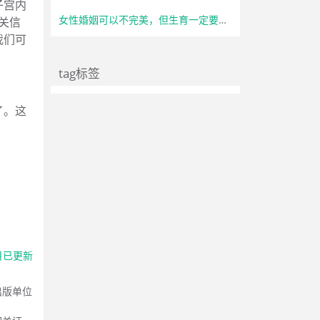
子宫内
女性婚姻可以不完美，但生育一定要自主
关信
我们可
tag标签
了。这
月已更新
出版单位