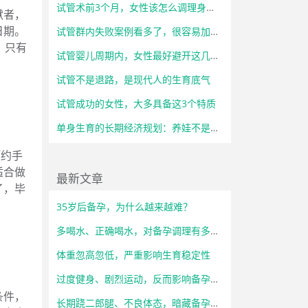
试管术前3个月，女性该怎么调理身体？
献者，
日期。
试管群内失败案例看多了，很容易加重心理负担
。只有
试管婴儿周期内，女性最好避开这几类高强度工作
试管不是退路，是现代人的生育底气
试管成功的女性，大多具备这3个特质
单身生育的长期经济规划：养娃不是一时冲动，而是长远考量
预约手
适合做
最新文章
了，毕
35岁后备孕，为什么越来越难？
多喝水、正确喝水，对备孕调理有多重要？
体重忽高忽低，严重影响生育稳定性
过度健身、剧烈运动，反而影响备孕状态
条件，
长期跷二郎腿、不良体态，暗藏备孕隐患