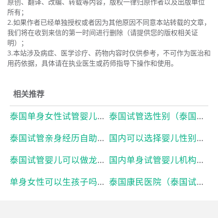
原创、翻译、改编、转载等内容，版权一律归原作者以及出版单位
所有；
2.如果作者已经单独授权或者因为其他原因不同意本站转载的文章，
我们将在收到来信的第一时间进行删除（请提供您的版权相关证
明）；
3.本站涉及病症、医学诊疗、药物内容时仅供参考，不可作为医治和
用药依据，具体请在执业医生或药师指导下操作和使用。
相关推荐
泰国单身女性试管婴儿（泰国试管婴儿单身女性合法吗）本月已更新
泰国试管选性别（泰国试管可以选择婴儿性别吗）本月已更新
泰国试管亲身经历自助（泰国试管婴儿自助攻略）本月已更新
国内可以选择婴儿性别吗（国内试管婴儿能选择胎儿的性别吗）本月已更新
泰国试管婴儿可以做龙凤胎吗（泰国试管婴儿真的可以选性别吗）本月已更新
国内单身试管婴儿机构（国内未婚做试管机构有哪些）本月已更新
单身女性可以生孩子吗（单身女性可以试管生孩子吗）本月已更新
泰国康民医院（泰国试管婴儿流程）本月已更新