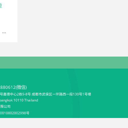
担
单身生育的长期经济规划：养娃不是一时冲动，而是长远考量
9880612(微信)
嘉德中心2栋9-8号 成都市武侯区一环路西一段130号1号楼
angkok 10110 Thailand
有限公司
010802002998号