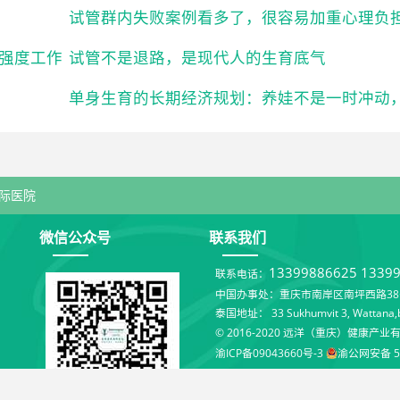
试管群内失败案例看多了，很容易加重心理负
强度工作
试管不是退路，是现代人的生育底气
际医院
微信公众号
联系我们
13399886625
1339
联系电话：
中国办事处：重庆市南岸区南坪西路38号
泰国地址： 33 Sukhumvit 3, Wattana,b
© 2016-2020 远洋（重庆）健康产业
渝ICP备09043660号-3
渝公网安备 50