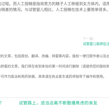
的过程。而人工授精是指将男方的精子人工移植到女方体内，适
力稍差的情况。与试管婴儿相比，人工授精在技术上要简单得多
下一篇：
试管婴儿取卵后
理的文章，包括原创、翻译、改编、转载等内容，版权一律归原作者以及
站转载的文章，我们将在收到来信的第一时间进行删除（请提供您的版权
不可作为医治和用药依据，具体请在执业医生或药师指导下操作和使用。
？
试管路上，适当远离不断散播焦虑的亲友