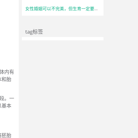
女性婚姻可以不完美，但生育一定要自主
tag标签
体内有
体和胎
段。一
以基本
将胚胎