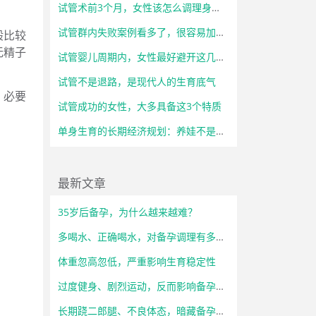
试管术前3个月，女性该怎么调理身体？
试管群内失败案例看多了，很容易加重心理负担
般比较
无精子
试管婴儿周期内，女性最好避开这几类高强度工作
试管不是退路，是现代人的生育底气
，必要
试管成功的女性，大多具备这3个特质
单身生育的长期经济规划：养娃不是一时冲动，而是长远考量
最新文章
35岁后备孕，为什么越来越难？
多喝水、正确喝水，对备孕调理有多重要？
体重忽高忽低，严重影响生育稳定性
过度健身、剧烈运动，反而影响备孕状态
长期跷二郎腿、不良体态，暗藏备孕隐患