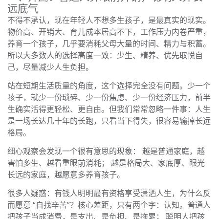
远底气
不得不承认，现在年轻人不想多生孩子，是最真实的现实。
物价高、开销大、育儿成本居高不下，工作压力内卷严重，
养育一个孩子，几乎要消耗父母大量的时间、精力与积蓄。
所以大多数人的选择高度一致：少生、精养、优先取悦自
己，尽量减少人生负担。
站在短期生活质量的角度，这个选择完全没有问题。少一个
孩子，就少一份琐碎、少一份焦虑、少一份经济压力，前半
生确实活得更轻松、更自由。但我们常常忽略一件事：人生
是一场长达几十年的长跑，只看当下得失，很容易输掉长远
格局。
细心观察会发现一个很有意思的现象： 越是普通家庭，越
害怕多生、越看重眼前消耗； 越是格局大、家底厚、眼光
长远的家庭，越愿意多养育孩子。
很多人疑惑：有钱人明明最有资格享受潇洒人生，为什么反
而愿意 “自找辛苦”？核心差距，只有两个字：认知。普通人
把孩子当成消费，是支出、是负担、是拖累； 聪明人把孩