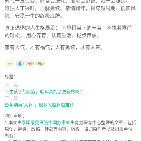
时代一直在变，财富会迭代、潮流会更替、资产会涨跌。
唯独人丁兴旺、血脉延续、亲情羁绊，是穿越周期、抵御风
险、安稳一生的终极底牌。
真正通透的人生格局是： 不恐惧当下的辛苦，不执着眼前
的轻松， 用心养育、认真生活、稳步传承。
家有人气，才有福气；人有延续，才有未来。
标签：
上一篇：
不生孩子的家庭，晚年真的会更轻松吗？
下一篇：
备孕别再“大补”，很多人越补越难怀
特别声明：
1.本文由
泰国康民医院中国办事处
生育力保育中心整理的文章，包括
原创、翻译、改编、转载等内容，版权一律归原作者以及出版单位
所有；