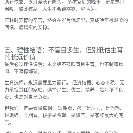
助有依靠、岁月漫长有盼头。 多孩家庭的晚年，更是热闹
温暖、彼此慰藉，人生不会孤零零、空荡荡。
年轻时养育的辛苦，终会在岁月沉淀里，变成晚年最温柔的
回馈、最踏实的安稳。
五、理性结语：不盲目多生，但别低估生育
的长远价值
最后必须理性说明：本文绝不鼓吹盲目生育，也不制造焦
虑、不道德绑架。
生育选择，永远需要量力而行。 经济拮据、心态不稳、无
力承担责任的家庭，选择少生、优生、精养，是对孩子负
责，也是对自己负责。
但我们一定要看懂真相： 短期看，孩子是压力、是消耗、
是琐碎；长期看，孩子是希望、是资产、是家族最大的底
气。