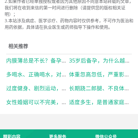
2.如果作者已经单独授权或者因为其他原因不同意本站转载的文章，
我们将在收到来信的第一时间进行删除（请提供您的版权相关证
明）；
3.本站涉及病症、医学诊疗、药物内容时仅供参考，不可作为医治和
用药依据，具体请在执业医生或药师指导下操作和使用。
相关推荐
内膜薄总是不长？备孕增厚内膜科学调理方法
35岁后备孕，为什么越来越难？
多喝水、正确喝水，对备孕调理有多重要？
体重忽高忽低，严重影响生育稳定性
过度健身、剧烈运动，反而影响备孕状态
长期跷二郎腿、不良体态，暗藏备孕隐患
女性婚姻可以不完美，但生育一定要自主
适度多生，是普通家庭对抗未知晚年风险的底气
精彩内容
更多服务
微信公众号