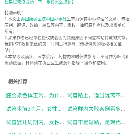
如果试管没成功，下一步该怎么规划？
特别声明：
1.本文由
泰国康民医院中国办事处
生育力保育中心整理的文章，包括
原创、翻译、改编、转载等内容，版权一律归原作者以及出版单位
所有；
2.如果作者已经单独授权或者因为其他原因不同意本站转载的文章，
我们将在收到来信的第一时间进行删除（请提供您的版权相关证
明）；
3.本站涉及病症、医学诊疗、药物内容时仅供参考，不可作为医治和
用药依据，具体请在执业医生或药师指导下操作和使用。
相关推荐
胚胎染色体正常，为什么移植后还是失败？
试管路上，适当远离不断散播焦虑的亲友
试管术前3个月，女性该怎么调理身体？
试管群内失败案例看多了，很容易加重心理负担
试管婴儿周期内，女性最好避开这几类高强度工作
试管不是退路，是现代人的生育底气