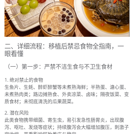
二、详细流程：移植后禁忌食物全指南，一
眼看懂
（一）第一步：严禁不洁生食与不卫生食材
1. 绝对禁止的食物
生鱼片、生蚝、醉虾醉蟹等未煮熟海鲜；半熟蛋、溏心蛋、
未煮熟肉类；路边摊熟食、外卖凉菜、卤味；隔夜饭菜、变
质食材；未彻底清洗的瓜果蔬菜。
2. 潜在风险
此类食物携带细菌、寄生虫，易引发急性肠胃炎，出现腹
泻、呕吐、发烧等症状；持续腹泻会大幅增加腹压，刺激子