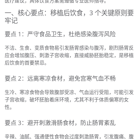
医疗建议，具体饮食方案需遵循专业医师指导。
一、核心要点：移植后饮食，3 个关键原则要
牢记
要点 1：严守食品卫生，杜绝感染腹泻风险
不洁、生食、变质食物易引发肠胃感染与腹泻，剧烈肠胃反
应会增加腹压、刺激子宫收缩，直接威胁胚胎稳定，是移植
后饮食的首要禁忌。
要点 2：远离寒凉食材，避免宫寒气血不畅
生冷、寒凉食物会导致腹部受凉、气血运行受阻，可能引发
子宫收缩，破坏胚胎着床环境，尤其不利于体质偏寒的女
性。
要点 3：避开刺激滑肠食材，防止肠胃紊乱
辛辣、油腻、强通便性食物会过度刺激肠胃，引发腹痛、腹