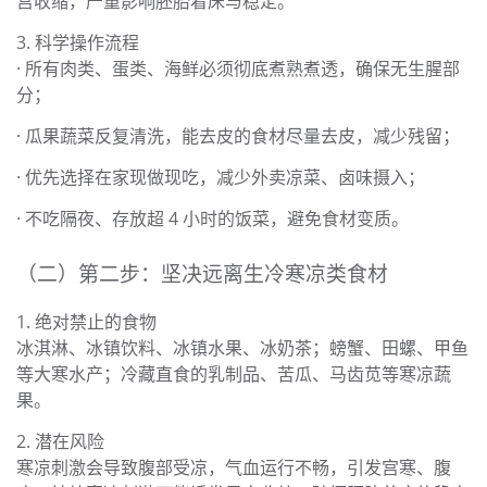
宫收缩，严重影响胚胎着床与稳定。
3. 科学操作流程
· 所有肉类、蛋类、海鲜必须彻底煮熟煮透，确保无生腥部
分；
· 瓜果蔬菜反复清洗，能去皮的食材尽量去皮，减少残留；
· 优先选择在家现做现吃，减少外卖凉菜、卤味摄入；
· 不吃隔夜、存放超 4 小时的饭菜，避免食材变质。
（二）第二步：坚决远离生冷寒凉类食材
1. 绝对禁止的食物
冰淇淋、冰镇饮料、冰镇水果、冰奶茶；螃蟹、田螺、甲鱼
等大寒水产；冷藏直食的乳制品、苦瓜、马齿苋等寒凉蔬
果。
2. 潜在风险
寒凉刺激会导致腹部受凉，气血运行不畅，引发宫寒、腹