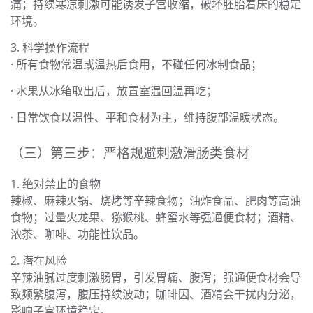
痛；持续寒凉刺激可能诱发子宫收缩，破坏胚胎着床的稳定
环境。
3. 科学操作流程
· 所有食物常温或温热后食用，不碰任何冰制食品；
· 水果从冰箱取出后，放置室温回温再吃；
· 日常饮食以温性、平和食材为主，维持腹部温暖状态。
（三）第三步：严格规避刺激滑肠类食材
1. 绝对禁止的食物
辣椒、麻辣火锅、烧烤等辛辣食物；油炸食品、肥肉等高油
食物；过量火龙果、猕猴桃、蜂蜜水等强通便食材；酒精、
浓茶、咖啡、功能性饮品。
2. 潜在风险
辛辣油腻过度刺激肠胃，引发胃痛、腹泻；强通便食材会导
致频繁腹泻，腹压持续波动；咖啡因、酒精会干扰内分泌，
影响子宫环境稳定。