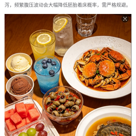
泻，频繁腹压波动会大幅降低胚胎着床概率，需严格规避。