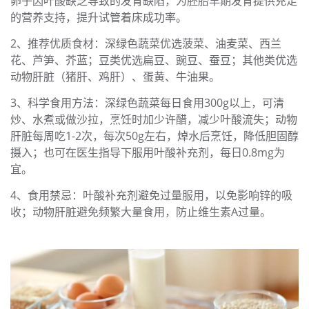
卵子因叶酸缺乏导致的发育缺陷，为胚胎早期发育提供充足
的营养支持，提升试管着床成功率。
2、推荐优质食材：深绿色蔬菜优选菠菜、油麦菜、西兰
花、芦笋、芥蓝；豆类优选扁豆、豌豆、蚕豆；其他类优选
动物肝脏（猪肝、鸡肝）、蛋黄、牛油果。
3、科学食用方法：深绿色蔬菜每日食用300g以上，可清
炒、水煮或做沙拉，烹饪时加少许醋，减少叶酸流失；动物
肝脏每周吃1-2次，每次50g左右，焯水后烹饪，降低胆固醇
摄入；也可在医生指导下服用叶酸补充剂，每日0.8mg为
宜。
4、食用禁忌：叶酸补充剂避免过量服用，以免影响锌的吸
收；动物肝脏避免频繁大量食用，防止维生素A过量。