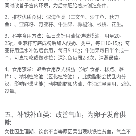
同时改善子宫内环境，为后续胚胎着床创造条件。
2、推荐优质食材：深海鱼类（三文鱼、沙丁鱼、秋刀
鱼）、亚麻籽、奇亚籽、牛油果、橄榄油、核桃、花生。
3、科学食用方法：每日烹饪用油优选橄榄油，用量20-
25g；亚麻籽可磨成粉后加入酸奶、粥中，每日10-15g；奇
亚籽用温水冲泡后食用，每日5-10g；牛油果每日半个或一
个，可直接吃或做沙拉；深海鱼每周2-3次，清蒸最佳。
4、食用禁忌：避免食用反式脂肪（油炸食品、糕点、薯
片）、精制植物油（氢化植物油），此类脂肪会扰乱内分
泌，影响卵巢功能；动物脂肪如猪油、牛油适量食用，避免
过量。
五、补铁补血类：改善气血，为卵子发育供
能
女性因生理期、饮食不当等原因易出现缺铁性贫血，气血不