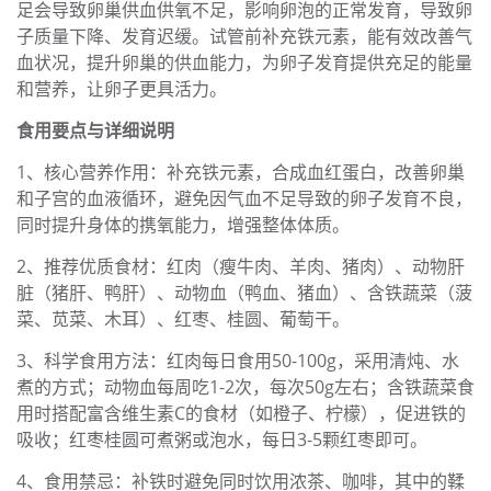
足会导致卵巢供血供氧不足，影响卵泡的正常发育，导致卵
子质量下降、发育迟缓。试管前补充铁元素，能有效改善气
血状况，提升卵巢的供血能力，为卵子发育提供充足的能量
和营养，让卵子更具活力。
食用要点与详细说明
1、核心营养作用：补充铁元素，合成血红蛋白，改善卵巢
和子宫的血液循环，避免因气血不足导致的卵子发育不良，
同时提升身体的携氧能力，增强整体体质。
2、推荐优质食材：红肉（瘦牛肉、羊肉、猪肉）、动物肝
脏（猪肝、鸭肝）、动物血（鸭血、猪血）、含铁蔬菜（菠
菜、苋菜、木耳）、红枣、桂圆、葡萄干。
3、科学食用方法：红肉每日食用50-100g，采用清炖、水
煮的方式；动物血每周吃1-2次，每次50g左右；含铁蔬菜食
用时搭配富含维生素C的食材（如橙子、柠檬），促进铁的
吸收；红枣桂圆可煮粥或泡水，每日3-5颗红枣即可。
4、食用禁忌：补铁时避免同时饮用浓茶、咖啡，其中的鞣