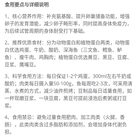
食用要点与详细说明
1、核心营养作用：补充氨基酸、提升卵巢储备功能，增强
卵子的发育潜能，减少卵子畸形率，同时提高身体免疫力，
为后续试管周期的身体耐受打下基础。
2、推荐优质食材：分为动物蛋白和植物蛋白两类，动物蛋
白优选鸡蛋、牛奶、酸奶、深海鱼（三文鱼、鳕鱼、鲈
鱼）、瘦牛肉、鸡胸肉；植物蛋白优选黄豆、黑豆、豆腐、
豆浆、鹰嘴豆。
3、科学食用方法：每日保证1-2个鸡蛋，300ml左右牛奶或
酸奶；肉类每日摄入量50-100g，鱼每周吃2-3次，可采用清
蒸、水煮的方式，减少油炸煎烤；豆制品每日适量食用，如
一杯现磨豆浆、一块豆腐，黑豆可提前浸泡后煮粥或打豆
浆。
4、食用禁忌：避免过量食用肥肉、加工肉类（火腿、香
肠），此类肉类含过多脂肪和添加剂，会增加身体代谢负
担。