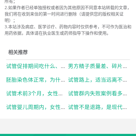
所有；
2.如果作者已经单独授权或者因为其他原因不同意本站转载的文章，
我们将在收到来信的第一时间进行删除（请提供您的版权相关证
明）；
3.本站涉及病症、医学诊疗、药物内容时仅供参考，不可作为医治和
用药依据，具体请在执业医生或药师指导下操作和使用。
相关推荐
试管促排期间吃什么、不能吃什么？
男方精子质量差、碎片率高，对试管影响有多大？
胚胎染色体正常，为什么移植后还是失败？
试管路上，适当远离不断散播焦虑的亲友
试管术前3个月，女性该怎么调理身体？
试管群内失败案例看多了，很容易加重心理负担
试管婴儿周期内，女性最好避开这几类高强度工作
试管不是退路，是现代人的生育底气