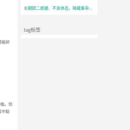
长期跷二郎腿、不良体态，暗藏备孕隐患
tag标签
碍输卵
移植。但
其中黏