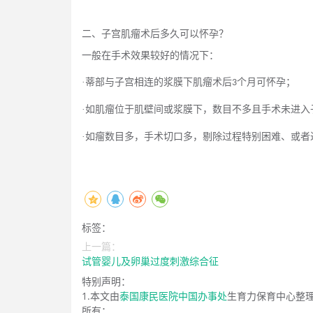
二、子宫肌瘤术后多久可以怀孕？
一般在手术效果较好的情况下
：
·
蒂部与子宫相连的浆膜下肌瘤术后
个月可怀孕
；
3
·
如
肌瘤位于肌壁间或浆膜下，数目不多且手术未
进入
·
如
瘤数目多，手术切口
多
，剔除过程特别困难
、
或者
标签：
上一篇：
试管婴儿及卵巢过度刺激综合征
特别声明：
1.本文由
泰国康民医院中国办事处
生育力保育中心整
所有；