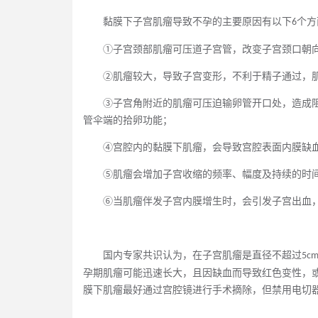
黏膜下子宫肌瘤导致不孕的
主要原因有以下
个方
6
①子宫颈部肌瘤可压道子宫管，改变子宫颈口朝
②肌瘤较大，导致子宫变形，不利于精子通过，
③子宫角附近
的
肌瘤可压迫输卵管开口处，造成
管伞端的拾卵功能；
④
宫腔内的黏膜下肌瘤，会导致宫腔表面内膜缺
⑤肌瘤
会
增加子宫收缩的频率、幅度及持续的时
⑥当肌瘤伴发子宫内膜增生时，
会
引发子宫出血
国内专家共识认为，
在
子宫肌瘤是直径不超过
5c
孕期肌瘤可能迅速长大，且因缺血而导致红色变性，
膜下肌瘤最好通过宫腔镜进行手术摘除，但禁用电切