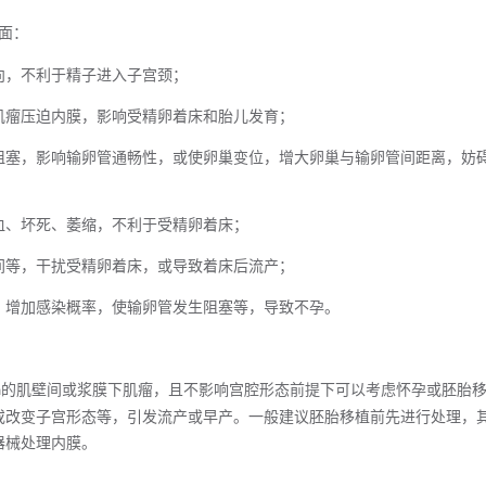
面：
向，不利于精子
进入
子宫颈；
肌瘤压迫内膜，影响受精卵着床和胎儿发育；
阻塞，影响
输卵管
通畅
性
，或使卵巢变位，增
大
卵巢与输卵管间距离，妨
血、坏死、萎缩
，
不利于受精卵着床；
间等，干扰受精卵着床，或导致着床后流产；
，
增加感染概率，使输卵管发生阻塞等，导致不孕。
的肌壁间或浆膜下肌瘤，且不影响宫腔形态前提下可以考虑怀孕或胚胎
m
或改变子宫形态等，引发流产或早产。一般建议胚胎移植前先进行处理，
器械处理内膜。