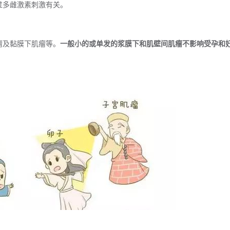
过多雌激素刺激有关。
瘤
及黏膜下肌瘤等。
一般小的或单发的浆膜下和
肌壁间肌
瘤不影响受
孕和