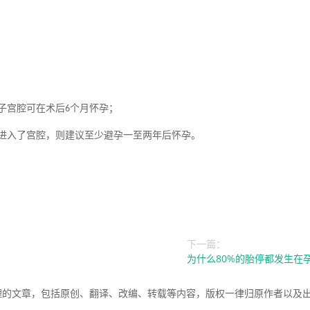
子宫
腔
可在术后
个月怀孕
；
6
进入了宫腔
，
则建议至少避孕一至两年后怀孕。
下一篇：
为什么80%的胎停都发生在
理的文章，包括原创、翻译、改编、转载等内容，版权一律归原作者以及