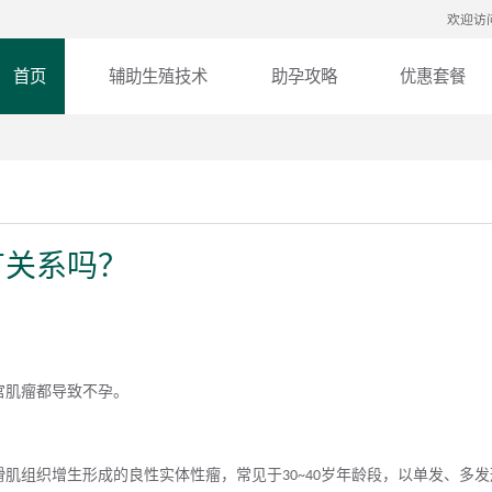
欢迎访
首页
辅助生殖技术
助孕攻略
优惠套餐
有关系吗？
宫肌瘤都导致不
孕
。
滑肌组织增生形成的良性实体性瘤，常见于
岁年龄段，以单发
、
多发
30~40