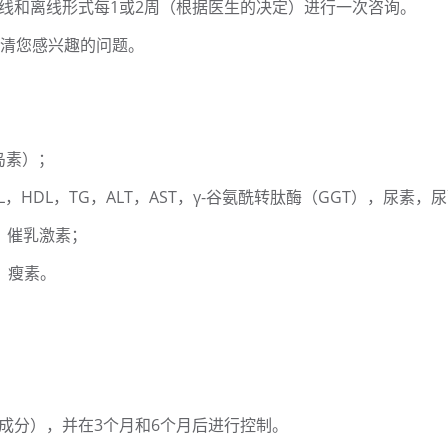
线和离线形式每1或2周（根据医生的决定）进行一次咨询。
澄清您感兴趣的问题。
岛素）；
HDL，TG，ALT，AST，γ-谷氨酰转肽酶（GGT），尿素，
体，催乳激素；
，瘦素。
成分），并在3个月和6个月后进行控制。