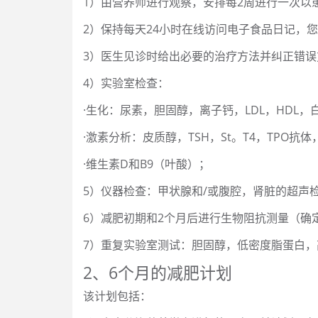
1）由营养师进行观察，安排每2周进行一次以
2）保持每天24小时在线访问电子食品日记，
3）医生见诊时给出必要的治疗方法并纠正错误
4）实验室检查：
·生化：尿素，胆固醇，离子钙，LDL，HDL，白
·激素分析：皮质醇，TSH，St。T4，TPO抗
·维生素D和B9（叶酸）；
5）仪器检查：甲状腺和/或腹腔，肾脏的超声
6）减肥初期和2个月后进行生物阻抗测量（确
7）重复实验室测试：胆固醇，低密度脂蛋白
2、6个月的减肥计划
该计划包括：