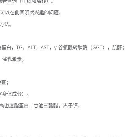
患者咨询（在线和离线）。
您可以在此阐明感兴趣的问题。
方法。
蛋白，TG，ALT，AST，γ-谷氨酰转肽酶（GGT），肌酐；
体，催乳激素；
检查；
定身体成分）。
，高密度脂蛋白，甘油三酸酯，离子钙。