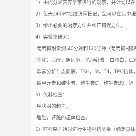
1）由内分泌营养学家进行的观察，并计划以在
2）每天24小时在线访问日记，您可以在其中
3）给出必要的治疗方法并纠正错误方法。
4）实验室研究：
·葡萄糖耐量测试0分钟和120分钟（葡萄糖+胰
·生化：肌酐，胆固醇，总胆红素，白蛋白，LDL，
·激素分析：皮质醇，TSH，St。T4，TPO抗
·微量元素和维生素：维生素D，维生素B9，锌
5）仪器检查：
·甲状腺的超声；
·腹腔，肾脏的超声检查。
6）在程序开始时进行生物阻抗测量（确定身体